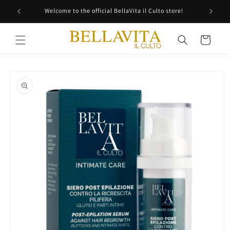
Skip to
Welcome to the official BellaVita il Culto store!
content
Cart
Skip to
product
information