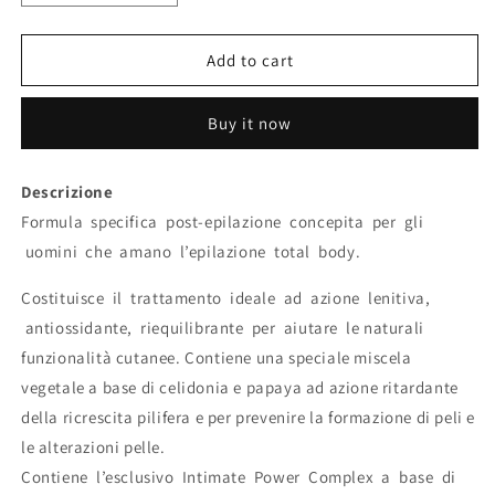
quantity
quantity
for
for
SIERO
SIERO
Add to cart
POST
POST
EPILAZIONE
EPILAZIONE
Buy it now
-
-
CONTRO
CONTRO
LA
LA
Descrizione
RICRESCITA
RICRESCITA
Formula specifica post-epilazione concepita per gli
PILIFERA
PILIFERA
-
-
uomini che amano l’epilazione total body.
INGUINE
INGUINE
E
E
Costituisce il trattamento ideale ad azione lenitiva,
PARTI
PARTI
antiossidante, riequilibrante per aiutare le naturali
INTIME
INTIME
funzionalità cutanee. Contiene una speciale miscela
vegetale a base di celidonia e papaya ad azione ritardante
della ricrescita pilifera e per prevenire la formazione di peli e
le alterazioni pelle.
Contiene l’esclusivo Intimate Power Complex a base di