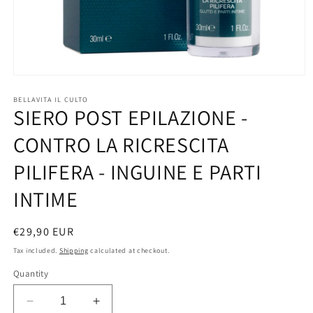
Open
media
1
BELLAVITA IL CULTO
SIERO POST EPILAZIONE -
in
modal
CONTRO LA RICRESCITA
PILIFERA - INGUINE E PARTI
INTIME
Regular
€29,90 EUR
price
Tax included.
Shipping
calculated at checkout.
Quantity
Decrease
Increase